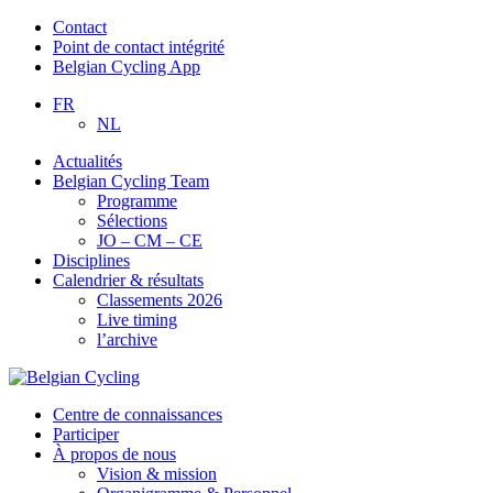
Contact
Point de contact intégrité
Belgian Cycling App
FR
NL
Actualités
Belgian Cycling Team
Programme
Sélections
JO – CM – CE
Disciplines
Calendrier & résultats
Classements 2026
Live timing
l’archive
Centre de connaissances
Participer
À propos de nous
Vision & mission