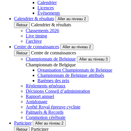
Calendrier
Licences
Événements
Calendrier & résultats
Aller au niveau 2
Calendrier & résultats
Retour
Classements 2026
Live timing
l’archive
Centre de connaissances
Aller au niveau 2
Centre de connaissances
Retour
Championnats de Belgique
Aller au niveau 3
Championnats de Belgique
Organisation Championnats de Belgique
Championnats de Belgique attribués
Barèmes des prix
Règlements généraux
Décisions Conseil d’administration
Rapport annuel
Antidopage
Arrêté Royal épreuve cycliste
Palmarès & Records
Commotion cérébrale
Participer
Aller au niveau 2
Participer
Retour