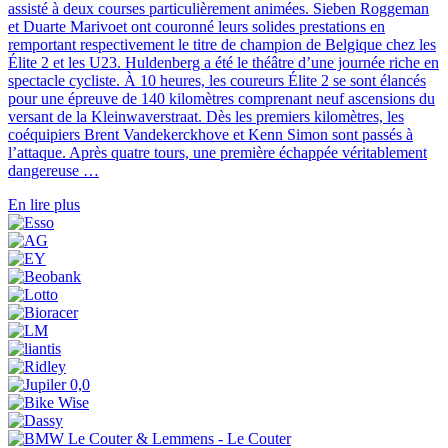
assisté à deux courses particulièrement animées. Sieben Roggeman
et Duarte Marivoet ont couronné leurs solides prestations en
remportant respectivement le titre de champion de Belgique chez les
Élite 2 et les U23. Huldenberg a été le théâtre d’une journée riche en
spectacle cycliste. À 10 heures, les coureurs Élite 2 se sont élancés
pour une épreuve de 140 kilomètres comprenant neuf ascensions du
versant de la Kleinwaverstraat. Dès les premiers kilomètres, les
coéquipiers Brent Vandekerckhove et Kenn Simon sont passés à
l’attaque. Après quatre tours, une première échappée véritablement
dangereuse …
En lire plus