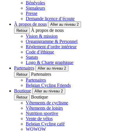
Bénévoles
Signaleurs
Presse
Demande licence d’écoute
À propos de nous
Aller au niveau 2
À propos de nous
Retour
Vision & mission
Organigramme & Personnel
Règlement d’ordre intérieur
Code d’éthique
Statuts
Logo & Charte graphique
Partenaires
Aller au niveau 2
Partenaires
Retour
Partenaires
Belgian Cycling Friends
Boutique
Aller au niveau 2
Boutique
Retour
Vêtements de cyclisme
Vêtements de loisirs
Nutrition sportive
Vente de vélos
Belgian Cycling café
WOWOW