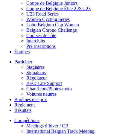
Coupe de Belgique Juniors
Coupe de Belgique Élite 2 & U23
U23 Road Series
Women Cycling Series
Lotto Belgium Cup Women
Belgian Chrono Challenge
Courses de côte
Interclubs
Pré-inscriptions
Équipes
Participer
Stagiaires
Signaleurs
Régulateur
Basic Life Support
Chauffeurs/Pilotes moto
Voitures neutres
Barèmes des prix
Règlement
Résultats
Compétitions
Meetings d’hiver / CB
International Belgian Track Meeting