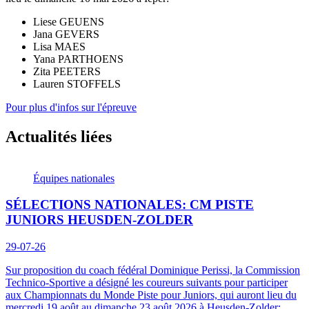
Liese GEUENS
Jana GEVERS
Lisa MAES
Yana PARTHOENS
Zita PEETERS
Lauren STOFFELS
Pour plus d'infos sur l'épreuve
Actualités liées
Équipes nationales
SÉLECTIONS NATIONALES: CM PISTE
JUNIORS HEUSDEN-ZOLDER
29-07-26
Sur proposition du coach fédéral Dominique Perissi, la Commission
Technico-Sportive a désigné les coureurs suivants pour participer
aux Championnats du Monde Piste pour Juniors, qui auront lieu du
mercredi 19 août au dimanche 23 août 2026 à Heusden-Zolder: