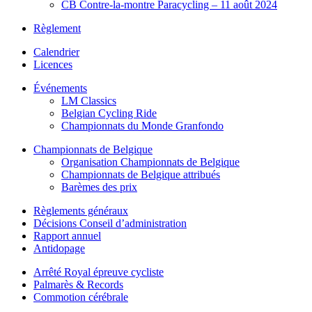
CB Contre-la-montre Paracycling – 11 août 2024
Règlement
Calendrier
Licences
Événements
LM Classics
Belgian Cycling Ride
Championnats du Monde Granfondo
Championnats de Belgique
Organisation Championnats de Belgique
Championnats de Belgique attribués
Barèmes des prix
Règlements généraux
Décisions Conseil d’administration
Rapport annuel
Antidopage
Arrêté Royal épreuve cycliste
Palmarès & Records
Commotion cérébrale