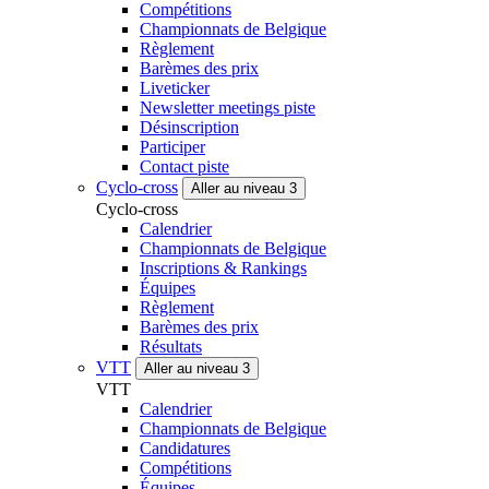
Compétitions
Championnats de Belgique
Règlement
Barèmes des prix
Liveticker
Newsletter meetings piste
Désinscription
Participer
Contact piste
Cyclo-cross
Aller au niveau 3
Cyclo-cross
Calendrier
Championnats de Belgique
Inscriptions & Rankings
Équipes
Règlement
Barèmes des prix
Résultats
VTT
Aller au niveau 3
VTT
Calendrier
Championnats de Belgique
Candidatures
Compétitions
Équipes