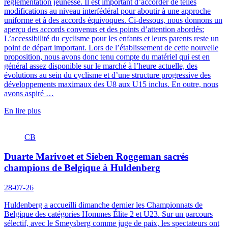
réglementation jeunesse. Il est important d’accorder de telles
modifications au niveau interfédéral pour aboutir à une approche
uniforme et à des accords équivoques. Ci-dessous, nous donnons un
aperçu des accords convenus et des points d’attention abordés:
L’accessibilité du cyclisme pour les enfants et leurs parents reste un
point de départ important. Lors de l’établissement de cette nouvelle
proposition, nous avons donc tenu compte du matériel qui est en
général assez disponible sur le marché à l’heure actuelle, des
évolutions au sein du cyclisme et d’une structure progressive des
développements maximaux des U8 aux U15 inclus. En outre, nous
avons aspiré …
En lire plus
CB
Duarte Marivoet et Sieben Roggeman sacrés
champions de Belgique à Huldenberg
28-07-26
Huldenberg a accueilli dimanche dernier les Championnats de
Belgique des catégories Hommes Élite 2 et U23. Sur un parcours
sélectif, avec le Smeysberg comme juge de paix, les spectateurs ont