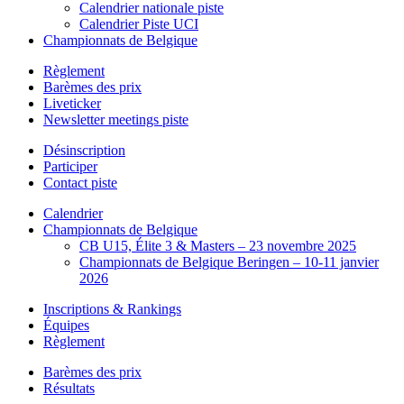
Calendrier nationale piste
Calendrier Piste UCI
Championnats de Belgique
Règlement
Barèmes des prix
Liveticker
Newsletter meetings piste
Désinscription
Participer
Contact piste
Calendrier
Championnats de Belgique
CB U15, Élite 3 & Masters – 23 novembre 2025
Championnats de Belgique Beringen – 10-11 janvier
2026
Inscriptions & Rankings
Équipes
Règlement
Barèmes des prix
Résultats