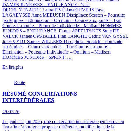
DAMES JUNIORES – ENDURANCE: Yana
DECRUYENAERE Laura FIVÉ Jana GEVERS Faye
LAGAEYSSE Anna MEEUSEN Disciplines: Scratch – Poursuite
par équipes – Élimination – Omnium – Course aux points – 1km
Contre-la-montre – Poursuite Individuelle – Madison HOMMES
JUNIORS – ENDURANCE: Floren APPELTANTS Sune DE
VALCK Jannes OPSTAELE Finn TANGHE Cedric VAN GYSEL
Jules VYDT Sander WILLEMS Disciplines: Scratch – Poursuite
par équipes – Course aux points – 1km Contre-la-montre –
Élimination – Poursuite Individuelle – Omnium – Madison
HOMMES JUNIORS – SPRINT: …
En lire plus
Route
RÉSUMÉ CONCERTATIONS
INTERFÉDÉRALES
29-07-26
Le jeudi 11 juin 2026, une concertation interfédérale jeunesse a eu
lieu afin d’aborder et proposer différentes modifications de la