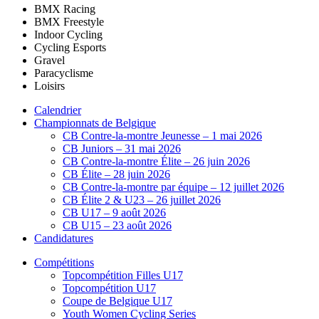
BMX Racing
BMX Freestyle
Indoor Cycling
Cycling Esports
Gravel
Paracyclisme
Loisirs
Calendrier
Championnats de Belgique
CB Contre-la-montre Jeunesse – 1 mai 2026
CB Juniors – 31 mai 2026
CB Contre-la-montre Élite – 26 juin 2026
CB Élite – 28 juin 2026
CB Contre-la-montre par équipe – 12 juillet 2026
CB Élite 2 & U23 – 26 juillet 2026
CB U17 – 9 août 2026
CB U15 – 23 août 2026
Candidatures
Compétitions
Topcompétition Filles U17
Topcompétition U17
Coupe de Belgique U17
Youth Women Cycling Series