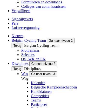
Formulieren en downloads
Colleges van commissarissen
Vrijwilligers
Signaalgevers
Pers
Luistervergunning
Nieuws
Belgian Cycling Team
Ga naar niveau 2
Belgian Cycling Team
Terug
Programma
Selecties
OS, WK en EK
Disciplines
Ga naar niveau 2
Disciplines
Terug
Weg
Ga naar niveau 3
Weg
Kalender
Belgische Kampioenschappen
Kandidaturen
Competities
Teams
Participeer