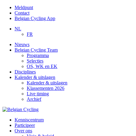
Meldpunt
Contact
Belgian Cycling App
NL
FR
Nieuws
Belgian Cycling Team
Programma
Selecties
OS, WK en EK
Disciplines
Kalender & uitslagen
Kalender & uitslagen
Klassementen 2026
Live timing
Archief
Kenniscentrum
Participeer
Over ons