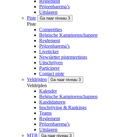
Reglement
Prijzenbarema’s
Uitslagen
Piste
Ga naar niveau 3
Piste
Competities
Belgische Kampioenschappen
Reglement
Prijzenbarema’s
Liveticker
Newsletter pistemeetings
Uitschrijven
Participeer
Contact piste
Veldrijden
Ga naar niveau 3
Veldrijden
Kalender
Belgische Kampioenschappen
Kandidaturen
Inschrijving & Rankings
Teams
Reglement
Prijzenbarema’s
Uitslagen
MTB
Ga naar niveau 3