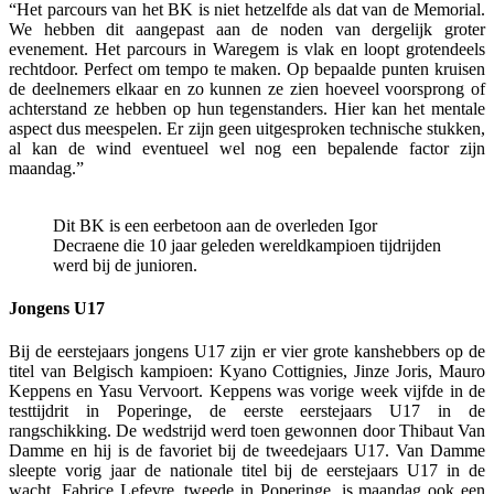
“Het parcours van het BK is niet hetzelfde als dat van de Memorial.
We hebben dit aangepast aan de noden van dergelijk groter
evenement. Het parcours in Waregem is vlak en loopt grotendeels
rechtdoor. Perfect om tempo te maken. Op bepaalde punten kruisen
de deelnemers elkaar en zo kunnen ze zien hoeveel voorsprong of
achterstand ze hebben op hun tegenstanders. Hier kan het mentale
aspect dus meespelen. Er zijn geen uitgesproken technische stukken,
al kan de wind eventueel wel nog een bepalende factor zijn
maandag.”
Dit BK is een eerbetoon aan de overleden Igor
Decraene die 10 jaar geleden wereldkampioen tijdrijden
werd bij de junioren.
Jongens U17
Bij de eerstejaars jongens U17 zijn er vier grote kanshebbers op de
titel van Belgisch kampioen: Kyano Cottignies, Jinze Joris, Mauro
Keppens en Yasu Vervoort. Keppens was vorige week vijfde in de
testtijdrit in Poperinge, de eerste eerstejaars U17 in de
rangschikking. De wedstrijd werd toen gewonnen door Thibaut Van
Damme en hij is de favoriet bij de tweedejaars U17. Van Damme
sleepte vorig jaar de nationale titel bij de eerstejaars U17 in de
wacht. Fabrice Lefevre, tweede in Poperinge, is maandag ook een