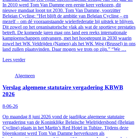
In 2010 werd Tom Van Damme een eerste keer verkozen, dit
nieuwe mandaat loopt tot 2030. Tom Van Damme, voorzitter
Belgian Cycling: “Het blijft de ambitie van Belgian Cycling – en
mezelf – om dé vooraanstaande wielerfederatie bij uitstek te blijven.
Dit zowel op het organisatorische vlak als wat de sportieve prestaties
betreft. De komende jaren mag ons land een reeks internationale
kampioenschappen ontvangen, met het hoogtepunt in 2030 waarin
zowel het WK Veldrijden (Namen) als het WK Weg (Brussel) in ons
land zullen plaatsvinden. Daar mogen we trots op zijn.” “We …
Lees verder
Algemeen
Verslag algemene statutaire vergadering KBWB
2026
8-06-26
Op maandag 8 juni 2026 vond de jaarlijkse algemene statutaire
vergadering van de Koninklijke Belgische Wielrijdersbond (Belgian
Cycling) plaats in het Martin’s Red Hotel in Tubize. Tijdens deze
bijeenkomst werd Tom Van Damme herverkozen als