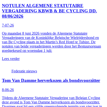
NOTULEN ALGEMENE STATUTAIRE
VERGADERING KBWB & BE CYCLING DD.
08/06/2026
7-07-26
Op maandag 8 juni 2026 vonden de Algemene Statutaire
Vergaderingen van de Koninklijke Belgische Wielrijdersbond en
van Be Cycling plaats in het Martin’s Red Hotel te Tubize. De
notulen van beide vergaderingen werden door het Bestuursorgaan
goedgekeurd op woensdag 1 juli:
Lees verder
Federatie nieuws
Tom Van Damme herverkozen als bondsvoorzitter
8-06-26
Tijdens de Algemene Statutaire Vergadering van Belgian Cycling
deze avond is Tom Van Damme herverkozen als bondsvoorzitter.
Daarmee gaat hij een vijfde opeenvolgende termijn van vier jaar in.