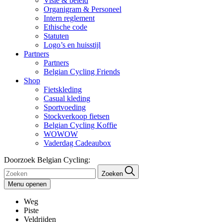
Visie & beleid
Organigram & Personeel
Intern reglement
Ethische code
Statuten
Logo’s en huisstijl
Partners
Partners
Belgian Cycling Friends
Shop
Fietskleding
Casual kleding
Sportvoeding
Stockverkoop fietsen
Belgian Cycling Koffie
WOWOW
Vaderdag Cadeaubox
Doorzoek Belgian Cycling:
Zoeken
Menu openen
Weg
Piste
Veldrijden