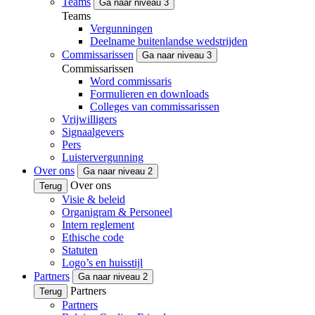
Teams
Ga naar niveau 3
Teams
Vergunningen
Deelname buitenlandse wedstrijden
Commissarissen
Ga naar niveau 3
Commissarissen
Word commissaris
Formulieren en downloads
Colleges van commissarissen
Vrijwilligers
Signaalgevers
Pers
Luistervergunning
Over ons
Ga naar niveau 2
Over ons
Terug
Visie & beleid
Organigram & Personeel
Intern reglement
Ethische code
Statuten
Logo’s en huisstijl
Partners
Ga naar niveau 2
Partners
Terug
Partners