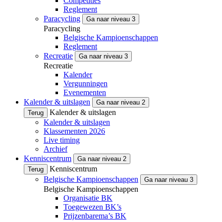
Competities
Reglement
Paracycling
Ga naar niveau 3
Paracycling
Belgische Kampioenschappen
Reglement
Recreatie
Ga naar niveau 3
Recreatie
Kalender
Vergunningen
Evenementen
Kalender & uitslagen
Ga naar niveau 2
Kalender & uitslagen
Terug
Kalender & uitslagen
Klassementen 2026
Live timing
Archief
Kenniscentrum
Ga naar niveau 2
Kenniscentrum
Terug
Belgische Kampioenschappen
Ga naar niveau 3
Belgische Kampioenschappen
Organisatie BK
Toegewezen BK’s
Prijzenbarema’s BK