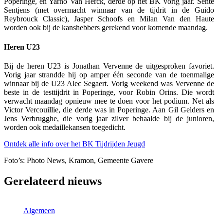
Poperinge, en Yarno Van Herck, derde op het BK vorig jaar. Sente
Sentjens (met overmacht winnaar van de tijdrit in de Guido
Reybrouck Classic), Jasper Schoofs en Milan Van den Haute
worden ook bij de kanshebbers gerekend voor komende maandag.
Heren U23
Bij de heren U23 is Jonathan Vervenne de uitgesproken favoriet.
Vorig jaar strandde hij op amper één seconde van de toenmalige
winnaar bij de U23 Alec Segaert. Vorig weekend was Vervenne de
beste in de testtijdrit in Poperinge, voor Robin Orins. Die wordt
verwacht maandag opnieuw mee te doen voor het podium. Net als
Victor Vercouillie, die derde was in Poperinge. Aan Gil Gelders en
Jens Verbrugghe, die vorig jaar zilver behaalde bij de junioren,
worden ook medaillekansen toegedicht.
Ontdek alle info over het BK Tijdrijden Jeugd
Foto’s: Photo News, Kramon, Gemeente Gavere
Gerelateerd nieuws
Algemeen