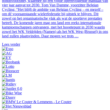
bondsvoorzitter, waarmee hij een vijfde opeenvolgende mandaat van
vier jaar aanvat tot 2030. Tom Van Damme, voorzitter Belgian
Cycling: “Het blijft de ambitie van Belgian Cycling – en mezelf –
om dé vooraanstaande wielerfederatie bij uitstek te blijven. Dit
zowel op het organisatorische vlak als wat de sportieve prestaties
betreft. De komende jaren mag ons land een reeks internationale
kampioenschappen ontvangen, met het hoogtepunt in 2030 waarin
zowel het WK Veldrijden (Namen) als het WK Weg (Brussel) in ons
land zullen plaatsvinden. Daar mogen we trots …
Lees verder