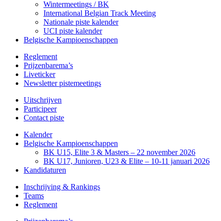
Wintermeetings / BK
International Belgian Track Meeting
Nationale piste kalender
UCI piste kalender
Belgische Kampioenschappen
Reglement
Prijzenbarema’s
Liveticker
Newsletter pistemeetings
Uitschrijven
Participeer
Contact piste
Kalender
Belgische Kampioenschappen
BK U15, Elite 3 & Masters – 22 november 2026
BK U17, Junioren, U23 & Elite – 10-11 januari 2026
Kandidaturen
Inschrijving & Rankings
Teams
Reglement