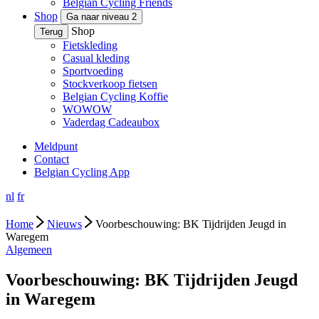
Belgian Cycling Friends
Shop
Ga naar niveau 2
Shop
Terug
Fietskleding
Casual kleding
Sportvoeding
Stockverkoop fietsen
Belgian Cycling Koffie
WOWOW
Vaderdag Cadeaubox
Meldpunt
Contact
Belgian Cycling App
nl
fr
Home
Nieuws
Voorbeschouwing: BK Tijdrijden Jeugd in
Waregem
Algemeen
Voorbeschouwing: BK Tijdrijden Jeugd
in Waregem