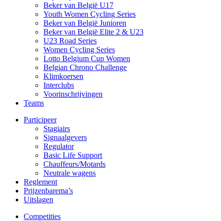
Beker van België U17
Youth Women Cycling Series
Beker van België Junioren
Beker van België Elite 2 & U23
U23 Road Series
Women Cycling Series
Lotto Belgium Cup Women
Belgian Chrono Challenge
Klimkoersen
Interclubs
Voorinschrijvingen
Teams
Participeer
Stagiairs
Signaalgevers
Regulator
Basic Life Support
Chauffeurs/Motards
Neutrale wagens
Reglement
Prijzenbarema’s
Uitslagen
Competities