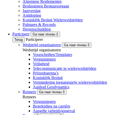
Algemene Reglementen
Beslissingen Bestuursorgaan
Jaarverslag
Antidoping
Koninklijk Besluit Wielerwedstrijden
Palmares & Records
Hersenschudding
Participeer
Ga naar niveau 2
Participeer
Terug
Wedstrijd organisatoren
Ga naar niveau 3
Wedstrijd organisatoren
Voorschriften/Templates
Vergunningen
Veiligheid
Telecommunicatie in wielerwedstrijden
Prijzenbarema’s
Koninklijk Besluit
Vermindering toegangsprijs wielerwedstrijden
Aanbod Geodynamics
Renners
Ga naar niveau 3
Renners
Vergunningen
Begeleiding na carrière
Aangifte (arbeids)ongeval