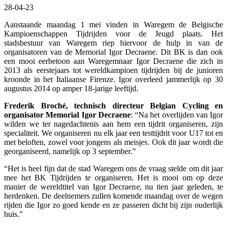
28-04-23
Aanstaande maandag 1 mei vinden in Waregem de Belgische
Kampioenschappen Tijdrijden voor de Jeugd plaats. Het
stadsbestuur van Waregem riep hiervoor de hulp in van de
organisatoren van de Memorial Igor Decraene. Dit BK is dan ook
een mooi eerbetoon aan Waregemnaar Igor Decraene die zich in
2013 als eerstejaars tot wereldkampioen tijdrijden bij de junioren
kroonde in het Italiaanse Firenze. Igor overleed jammerlijk op 30
augustus 2014 op amper 18-jarige leeftijd.
Frederik Broché, technisch directeur Belgian Cycling en
organisator Memorial Igor Decraene
: “Na het overlijden van Igor
wilden we ter nagedachtenis aan hem een tijdrit organiseren, zijn
specialiteit. We organiseren nu elk jaar een testtijdrit voor U17 tot en
met beloften, zowel voor jongens als meisjes. Ook dit jaar wordt die
georganiseerd, namelijk op 3 september.”
“Het is heel fijn dat de stad Waregem ons de vraag stelde om dit jaar
mee het BK Tijdrijden te organiseren. Het is mooi om op deze
manier de wereldtitel van Igor Decraene, nu tien jaar geleden, te
herdenken. De deelnemers zullen komende maandag over de wegen
rijden die Igor zo goed kende en ze passeren dicht bij zijn ouderlijk
huis.”