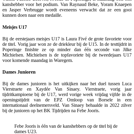
kanshebber voor het podium. Van Raynaud Beke, Yoram Knaepen
en Jasper Verbrugge wordt eveneens verwacht dat ze een gooi
kunnen doen naar een medaille.
Meisjes U17
Bij de eerstejaars meisjes U17 is Laura Fivé de grote favoriete voor
de titel. Vorig jaar won ze de driekleur bij de U15. In de testtijdrit in
Poperinge finishte ze op minder dan één seconde van Jilke
Michielsen. Michielsen is de topfavoriete bij de tweedejaars U17
voor komende maandag in Waregem.
Dames Junioren
Bij de dames junioren is het uitkijken naar het duel tussen Luca
Vierstraete en Xaydée Van Sinaey. Vierstraete, vorig jaar
tijdritkampioene bij de U17, werd vorige week vrijdag vijfde in de
openingstijdrit van de EPZ Omloop van Borsele in een
internationaal deelnemersveld. Van Sinaey behaalde in 2022 zilver
bij de junioren op het BK Tijdrijden na Febe Jooris.
Febe Jooris is één van de kanshebbers op de titel bij de
dames U23.